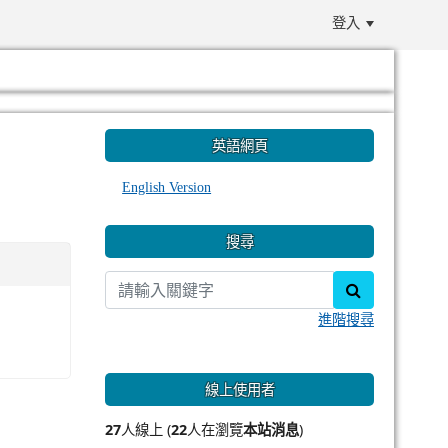
登入
:::
英語網頁
English Version
搜尋
search
進階搜尋
線上使用者
27
人線上 (
22
人在瀏覽
本站消息
)