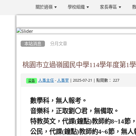
關於過嶺
學校組織
家長專區
教
:::
本站消息
分月文章
桃園市立過嶺國民中學114學年度第1學
-
| 2025-07-21 | 點閱數： 227
人事主任
人事室
公告
數學科，無人報考。
音樂科，正取劉
〇
君，無備取。
特教英文，代課(鐘點)教師約8~14節
公民，代課(鐘點)教師約4~6節，無人