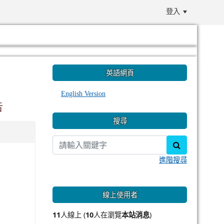
登入
:::
英語網頁
English Version
告
搜尋
search
進階搜尋
線上使用者
11
人線上 (
10
人在瀏覽
本站消息
)