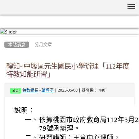
T
:::
本站消息
分月文章
轉知~中壢區元生國民小學辦理「112年度
特教知能研習」
-
| 2023-05-08 | 點閱數： 440
特教組長
輔導室
公告
說明：
一、
依據桃園市政府教育局112年3月22
79號函辦理。
二、
研習講師：王意中心理師。