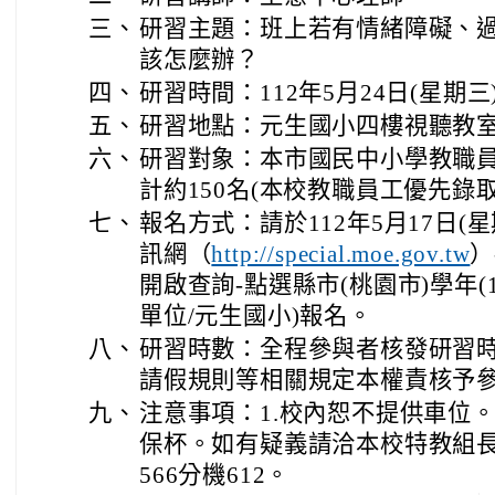
三、
研習主題：班上若有情緒障礙、過
該怎麼辦？
四、
研習時間：112年5月24日(星期三) 
五、
研習地點：元生國小四樓視聽教
六、
研習對象：本市國民中小學教職
計約150名(本校教職員工優先錄取
七、
報名方式：請於112年5月17日(
訊網（
）
http://special.moe.gov.tw
開啟查詢-點選縣市(桃園市)學年(1
單位/元生國小)報名。
八、
研習時數：全程參與者核發研習時
請假規則等相關規定本權責核予
九、
注意事項：1.校內恕不提供車位。
保杯。如有疑義請洽本校特教組長李
566分機612。