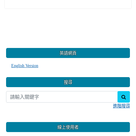
:::
英語網頁
English Version
搜尋
sear
進階搜尋
線上使用者