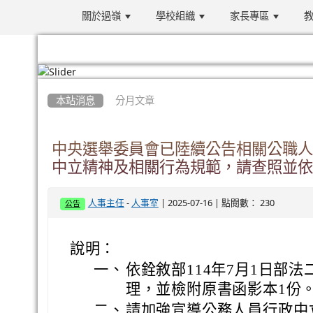
關於過嶺
學校組織
家長專區
教
:::
本站消息
分月文章
中央選舉委員會已陸續公告相關公職人
中立精神及相關行為規範，請查照並依
-
| 2025-07-16 | 點閱數： 230
人事主任
人事室
公告
說明：
一、
依銓敘部114年7月1日部法二
理，並檢附原書函影本1份
二、
請加強宣導公務人員行政中