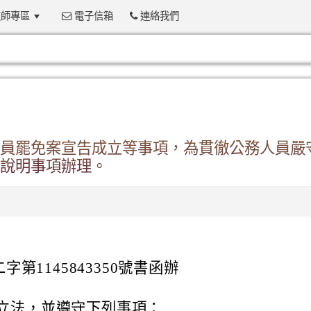
師專區
電子信箱
連絡我們
:::
員罷免案宣告成立等事項，為貫徹公務人員嚴
說明事項辦理。
字第1145843350號書函辦
。
立法，並遵守下列事項：