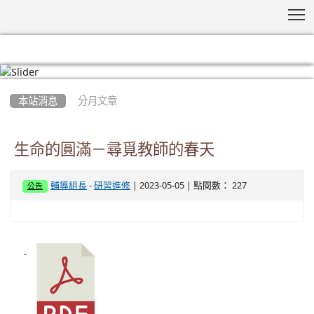
T
:::
本站消息
分月文章
生命的圓滿－尋覓教師的春天
-
| 2023-05-05 | 點閱數： 227
輔導組長
研習進修
公告