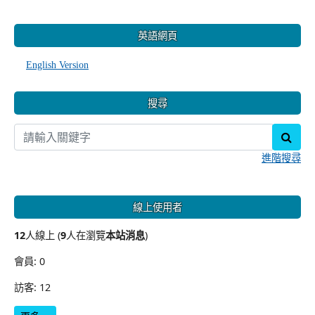
:::
英語網頁
English Version
搜尋
sear
進階搜尋
線上使用者
12
人線上 (
9
人在瀏覽
本站消息
)
會員: 0
訪客: 12