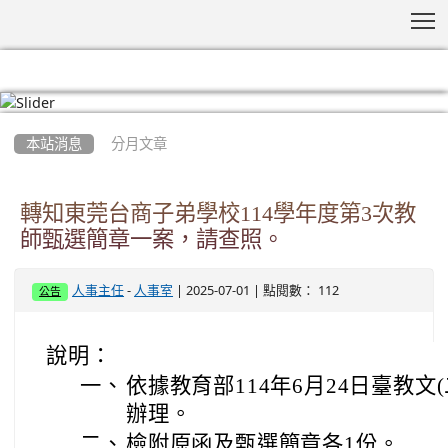
T
:::
本站消息
分月文章
轉知東莞台商子弟學校114學年度第3次教
師甄選簡章一案，請查照。
-
| 2025-07-01 | 點閱數： 112
人事主任
人事室
公告
說明：
一、
依據教育部114年6月24日臺教文(二
辦理。
二、
檢附原函及甄選簡章各1份。