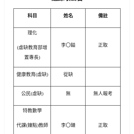
科目
姓名
備註
理化
李
〇
鎰
正取
(
虛缺教育部增
置專長)
健康教育(虛缺)
從缺
公民(虛缺)
無
無人報考
特教數學
代課(鐘點)教師
李
〇
璉
正取