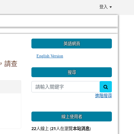
登入
:::
英語網頁
English Version
，請查
搜尋
search
進階搜尋
線上使用者
22
人線上 (
21
人在瀏覽
本站消息
)