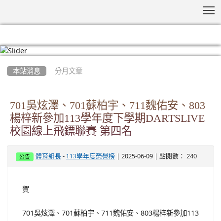
T
:::
本站消息
分月文章
701吳炫澤、701蘇柏宇、711魏佑安、803
楊梓新參加113學年度下學期DARTSLIVE
校園線上飛鏢聯賽 第四名
-
| 2025-06-09 | 點閱數： 240
體育組長
113學年度榮譽榜
公告
賀
701吳炫澤、701蘇柏宇、711魏佑安、803楊梓新參加113