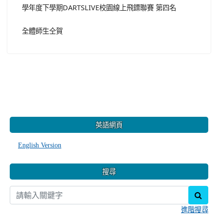
學年度下學期DARTSLIVE校園線上飛鏢聯賽 第四名
全體師生仝賀
:::
英語網頁
English Version
搜尋
sear
進階搜尋