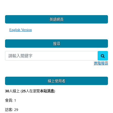
:::
英語網頁
English Version
搜尋
sear
進階搜尋
線上使用者
30
人線上 (
25
人在瀏覽
本站消息
)
會員: 1
訪客: 29