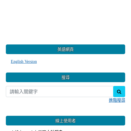
:::
英語網頁
English Version
搜尋
sear
進階搜尋
線上使用者