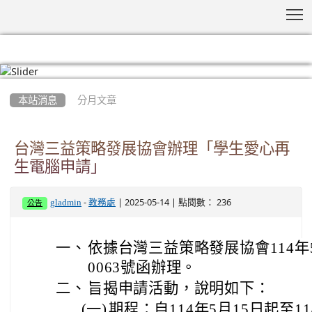
T
:::
本站消息
分月文章
台灣三益策略發展協會辦理「學生愛心再
生電腦申請」
-
| 2025-05-14 | 點閱數： 236
gladmin
教務處
公告
一、
依據台灣三益策略發展協會114年5
0063號函辦理。
二、
旨揭申請活動，說明如下：
(一)
期程：自114年5月15日起至1