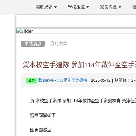
關於過嶺
學校組織
家長專區
教
:::
本站消息
分月文章
賀本校空手道隊 參加114年啟仲盃空手
-
| 2025-05-12 | 點閱數： 37
體育組長
113學年度榮譽榜
公告
賀 本校空手道隊 參加114年啟仲盃空手道錦標賽 榮獲佳
獲獎同學如下
國男團體型