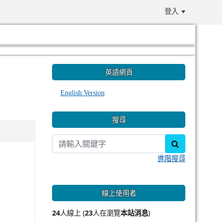
登入
:::
英語網頁
English Version
搜尋
search
進階搜尋
線上使用者
24
人線上 (
23
人在瀏覽
本站消息
)