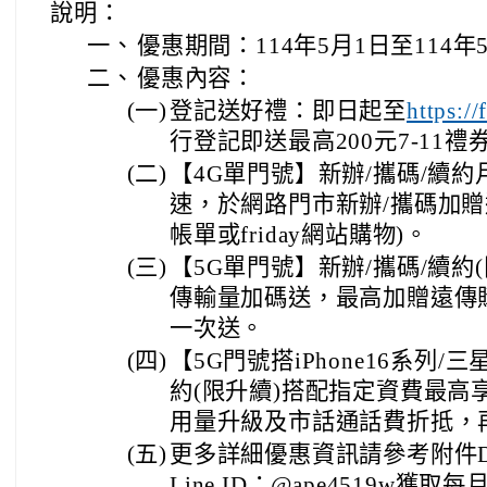
說明：
一、
優惠期間：114年5月1日至114年
二、
優惠內容：
(一)
登記送好禮：即日起至
https:/
行登記即送最高200元7-11禮
(二)
【4G單門號】新辦/攜碼/續約
速，於網路門市新辦/攜碼加贈遠
帳單或friday網站購物)。
(三)
【5G單門號】新辦/攜碼/續約
傳輸量加碼送，最高加贈遠傳購物
一次送。
(四)
【5G門號搭iPhone16系列/
約(限升續)搭配指定資費最高享$
用量升級及市話通話費折抵，再贈
(五)
更多詳細優惠資訊請參考附件
Line ID：@ape4519w獲