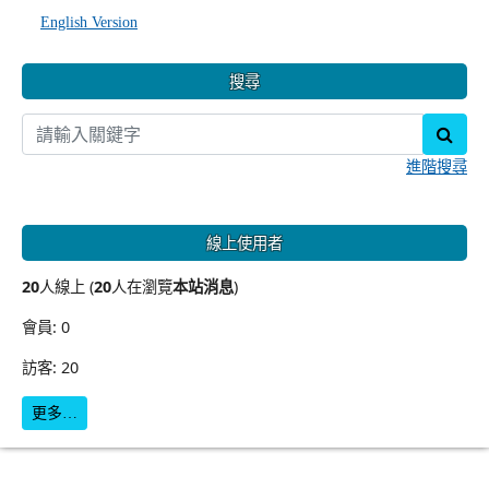
English Version
搜尋
sear
進階搜尋
線上使用者
20
人線上 (
20
人在瀏覽
本站消息
)
會員: 0
訪客: 20
更多…