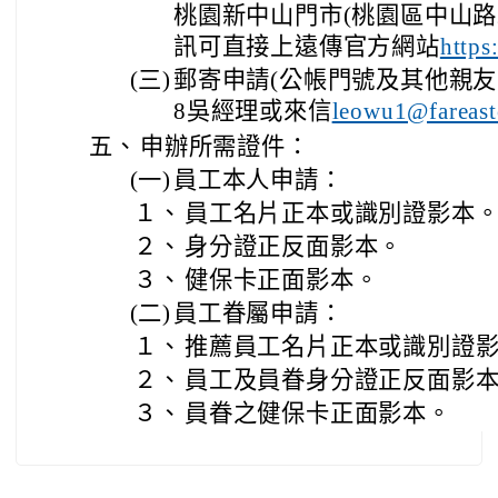
桃園新中山門市(桃園區中山路
訊可直接上遠傳官方網站
https
(三)
郵寄申請(公帳門號及其他親友申辦
8吳經理或來信
leowu1@fareast
五、
申辦所需證件：
(一)
員工本人申請：
１、
員工名片正本或識別證影本
２、
身分證正反面影本。
３、
健保卡正面影本。
(二)
員工眷屬申請：
１、
推薦員工名片正本或識別證
２、
員工及員眷身分證正反面影
３、
員眷之健保卡正面影本。