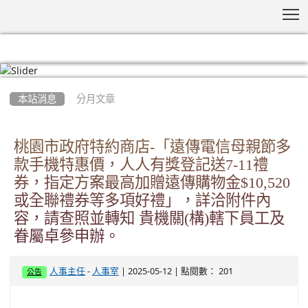
T
:::
本站消息
分月文章
桃園市政府特約商店-「遠傳電信母親節多
款手機特惠價，人人有獎登記送7-11禮
券，指定方案最高加贈遠傳購物金$10,520
或全聯禮券等多項好禮」，詳洽附件內
容，請查照並轉知 貴機關(構)轄下員工及
眷屬卓參申辦。
-
| 2025-05-12 | 點閱數： 201
人事主任
人事室
公告