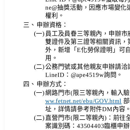
ne@抽獎活動，因應市場變化
權利。
三、
申辦資格：
(一)
員工及員眷三等親內，申辦市
雙證件及第三證等相關資訊，
外，新增「E化勞保證明」可
用。
(二)
公務門號或其他親友申辦請洽詢0
LineID：@ape4519w詢問。
四、
申辦方式：
(一)
網路門市(限三等親內，輸入驗證
部
ww.fetnet.net/ebu/GOV.html
址，詳情請參考附件DM內容
(二)
直營門市(限二等親內)：前往
案識別碼：43504403臨櫃