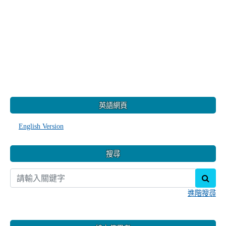
:::
英語網頁
English Version
搜尋
sear
進階搜尋