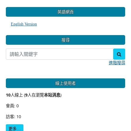
:::
英語網頁
English Version
搜尋
sear
進階搜尋
線上使用者
10
人線上 (
9
人在瀏覽
本站消息
)
會員: 0
訪客: 10
更多…