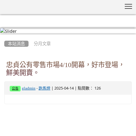
T
:::
本站消息
分月文章
忠貞公有零售市場4/10開幕，好市登場，
鮮美開賣。
-
| 2025-04-14 | 點閱數： 126
gladmin
跑馬燈
公告