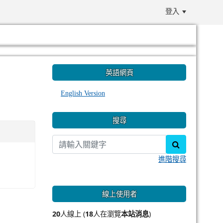
登入
:::
英語網頁
English Version
搜尋
search
進階搜尋
線上使用者
20
人線上 (
18
人在瀏覽
本站消息
)