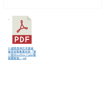
1) 國際奧林匹克委員
會與安聯集團合辦「第
一屆MoveNow Camp電
競體驗營」.pdf