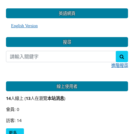
:::
英語網頁
English Version
搜尋
sear
進階搜尋
線上使用者
14
人線上 (
13
人在瀏覽
本站消息
)
會員: 0
訪客: 14
更多…