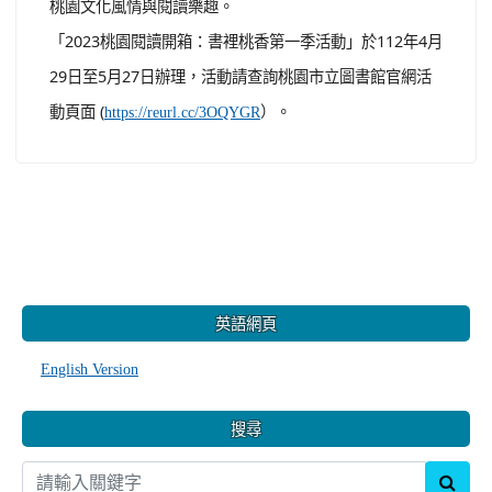
桃園文化風情與閱讀樂趣。
「2023桃園閱讀開箱：書裡桃香第一季活動」於112年4月
29日至5月27日辦理，活動請查詢桃園市立圖書館官網活
動頁面 (
）。
https://reurl.cc/3OQYGR
:::
英語網頁
English Version
搜尋
sear