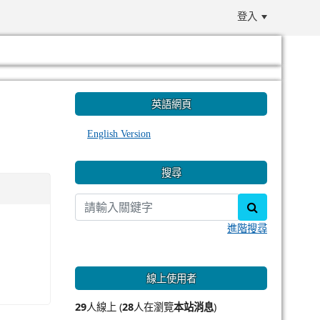
登入
:::
英語網頁
English Version
搜尋
search
進階搜尋
線上使用者
29
人線上 (
28
人在瀏覽
本站消息
)