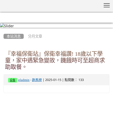
T
:::
本站消息
分月文章
『幸福保衛站』保衛幸福讚! 18歲以下學
童，家中遇緊急變故，饑餓時可至超商求
助取餐。
-
| 2025-01-15 | 點閱數： 133
gladmin
跑馬燈
公告