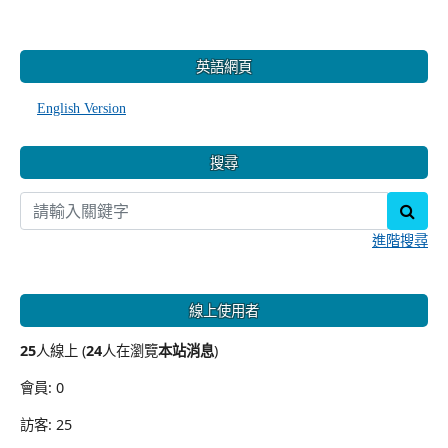
:::
英語網頁
English Version
搜尋
sear
進階搜尋
線上使用者
25
人線上 (
24
人在瀏覽
本站消息
)
會員: 0
訪客: 25