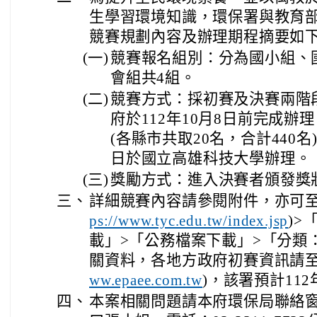
生學習環境知識，環保署與教育
競賽規劃內容及辦理期程摘要如
(一)
競賽報名組別：分為國小組、國
會組共4組。
(二)
競賽方式：採初賽及決賽兩階
府於112年10月8日前完成辦
(各縣市共取20名，合計440名)
日於國立高雄科技大學辦理。
(三)
獎勵方式：進入決賽者頒發獎
三、
詳細競賽內容請參閱附件，亦可至
)>
ps://www.tyc.edu.tw/index.jsp
載」>「公務檔案下載」>「分類
關資料，各地方政府初賽資訊請
)，該署預計11
ww.epaee.com.tw
四、
本案相關問題請本府環保局聯絡