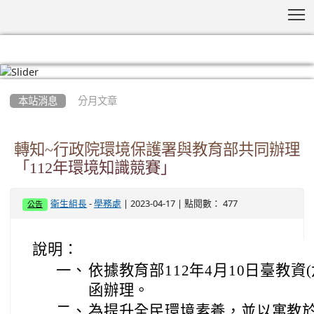
T
:::
本站消息
分月文章
轉知~行政院環境保護署與教育部共同辦理
「112年環境知識競賽」
-
| 2023-04-17 | 點閱數： 477
衛生組長
學務處
公告
說明：
一、
依據教育部112年4月10日臺教資(六)
函辦理。
二、
為提升全民環境素養，並以寓教