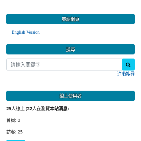
:::
英語網頁
English Version
搜尋
sear
進階搜尋
線上使用者
25
人線上 (
22
人在瀏覽
本站消息
)
會員: 0
訪客: 25