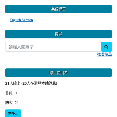
:::
英語網頁
English Version
搜尋
sear
進階搜尋
線上使用者
21
人線上 (
20
人在瀏覽
本站消息
)
會員: 0
訪客: 21
更多…