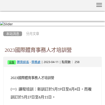
T
:::
本站消息
分月文章
2023國際體育事務人才培訓營
-
| 2023-04-11 | 點閱數： 258
體育組長
學務處
公告
2023國際體育事務人才培訓營
一
課程培訓：新訓訂於
月
日至
月
日，而複
(
)
5
19
6
4
訓訂於
月
日至
月
日。
5
27
6
11