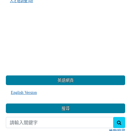
人才培訓營.pdf
:::
英語網頁
English Version
搜尋
sear