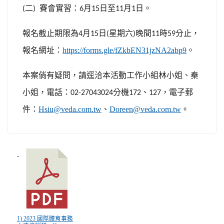
二
賽會實習：
月
日至
月
日。
(
)
6
15
11
1
報名截止期限為
月
日
星期六
晚間
時
分止，
4
15
(
)
11
59
報名網址：
https://forms.gle/fZkbEN31jzNA2abp9
。
本案倘有疑問，請逕洽本活動工作小組林小姐、秦
小姐，電話：
分機
、
，電子郵
02-27043024
172
127
件：
Hsiu@veda.com.tw
、
Doreen@veda.com.tw
。
1) 2023 國際體育事務