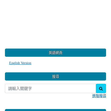
:::
英語網頁
English Version
搜尋
sear
進階搜尋