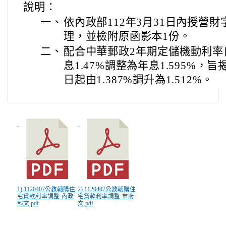
說明：
一、
依內政部112年3月31日內授營財字第
理，並檢附原函影本1份。
二、
配合中華郵政2年期定儲機動利率自
息1.47%調整為年息1.595%
日起由1.387%調升為1.512%。
1) 1120407公教輔購住
2) 1120407公教輔購住
宅貸款利率調整-內政
宅貸款利率調整-市府
部文.pdf
文.pdf