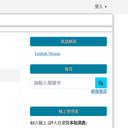
登入
:::
英語網頁
English Version
搜尋
search
進階搜尋
線上使用者
32
人線上 (
27
人在瀏覽
本站消息
)