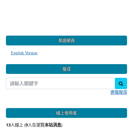
:::
英語網頁
English Version
搜尋
sear
進階搜尋
線上使用者
13
人線上 (
9
人在瀏覽
本站消息
)