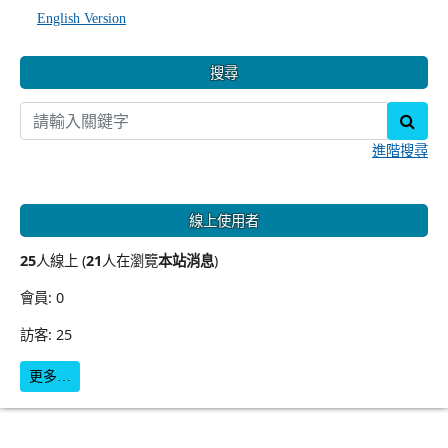
English Version
搜尋
sear
進階搜尋
線上使用者
25
人線上 (
21
人在瀏覽
本站消息
)
會員: 0
訪客: 25
更多…