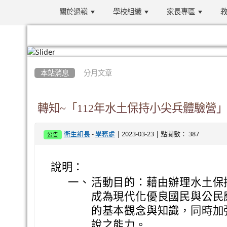
關於過嶺
學校組織
家長專區
教
:::
本站消息
分月文章
轉知~「112年水土保持小尖兵體驗營
-
| 2023-03-23 | 點閱數： 387
衛生組長
學務處
公告
說明：
一、
活動目的：藉由辦理水土保
成為現代化優良國民與公民
的基本觀念與知識，同時加
說之能力。