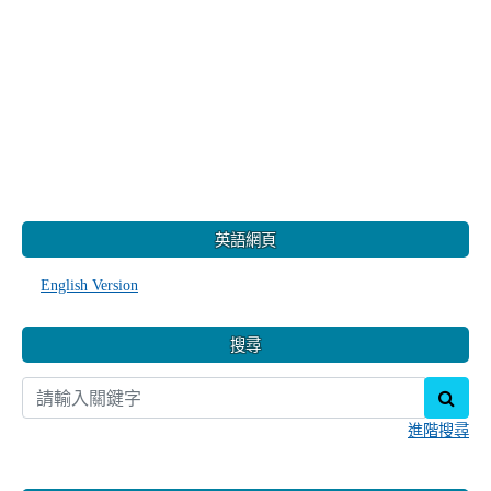
:::
英語網頁
English Version
搜尋
sear
進階搜尋