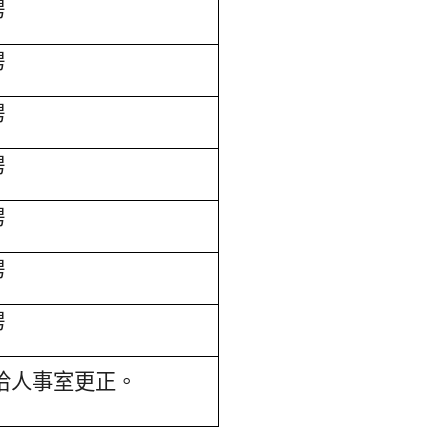
聘
聘
聘
聘
聘
聘
聘
洽人事室更正。