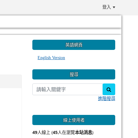
登入
:::
英語網頁
English Version
搜尋
search
進階搜尋
線上使用者
49
人線上 (
45
人在瀏覽
本站消息
)