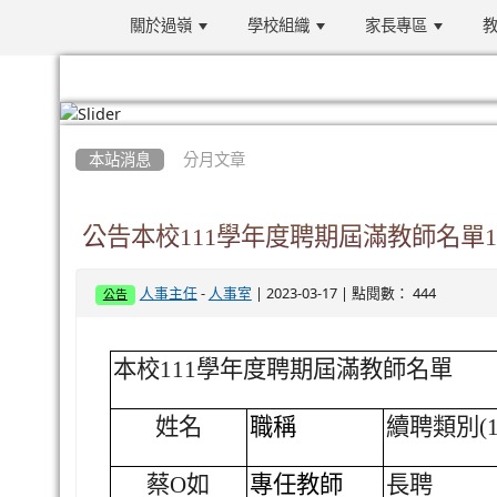
關於過嶺
學校組織
家長專區
教
:::
本站消息
分月文章
公告本校111學年度聘期屆滿教師名單
-
| 2023-03-17 | 點閱數： 444
人事主任
人事室
公告
本校111學年度聘期屆滿教師名單
姓名
職稱
續聘類別(1
蔡O如
專任教師
長聘