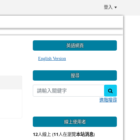
登入
:::
英語網頁
English Version
搜尋
search
進階搜尋
線上使用者
12
人線上 (
11
人在瀏覽
本站消息
)