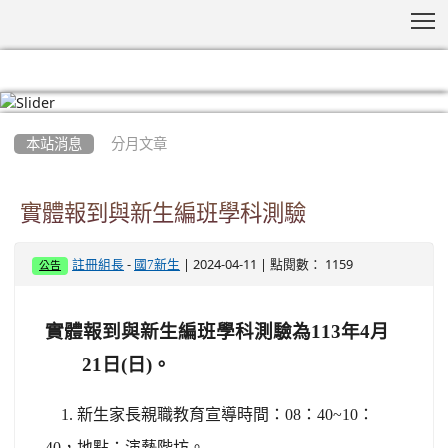
T
:::
本站消息
分月文章
實體報到與新生編班學科測驗
-
| 2024-04-11 | 點閱數： 1159
註冊組長
國7新生
公告
實體報到與新生編班學科測驗為113年4月
21日(日)。
1.
新生家長親職教育宣導時間：08：40~10：
40，地點：演藝階坊。