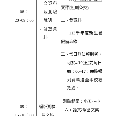
交資料
文件
(
無則免交)
08
：
及測驗
20~09：05
說明
二、發資料
發放資
113
學年度新生暑
料
假備忘錄
三、當日無法報到者，
可於4/19(五)前每日
08
：00~17：00
將報
到資料送至本校教
務處。
測驗範圍：小五～小
09
：
編班測驗-
六，語文科(國文英
15~10：00
語文科