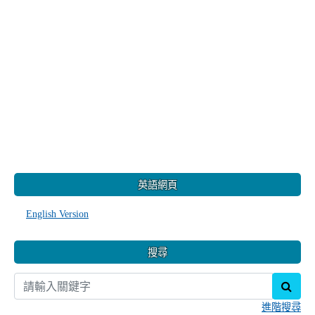
:::
英語網頁
English Version
搜尋
sear
進階搜尋