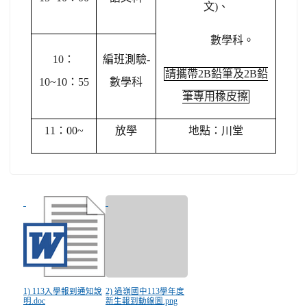
文)、
數學科。
10
：
編班測驗-
請攜帶2B鉛筆及2B鉛
10~10：55
數學科
筆專用橡皮擦
11
：00~
放學
地點：川堂
1) 113入學報到通知說
2) 過嶺國中113學年度
明.doc
新生報到動線圖.png