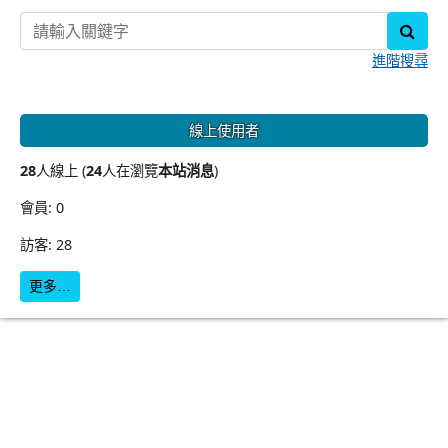
sear
進階搜尋
線上使用者
28
人線上 (
24
人在瀏覽
本站消息
)
會員: 0
訪客: 28
更多…