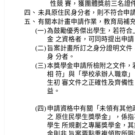
性競 賽，獲團體獎前三名證
四、
未具原住民身分者，則不符合申
五、
有關本計畫申請作業，教育局補
(一)
為鼓勵優秀傑出學生，若符合
金 之資格者，可同時提出申請
(二)
旨案計畫所訂之身分證明文件
身 分者。
(三)
本獎學金申請所檢附之文件，
相 符」與「學校承辦人職章
生初 審文件之正確性及齊備
益。
(四)
申請資格中有關「未領有其他
之 原住民學生獎學金」，係
學生 所規劃之專屬獎學金，
金則非 旨案要點重複領取所