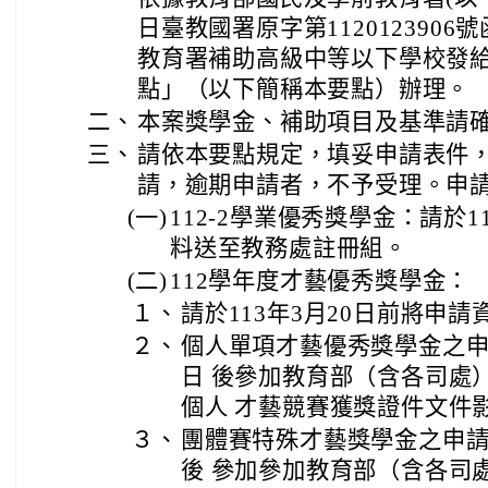
日臺教國署原字第112012390
教育署補助高級中等以下學校發
點」（以下簡稱本要點）辦理。
二、
本案獎學金、補助項目及基準請
三、
請依本要點規定，填妥申請表件，
請，逾期申請者，不予受理。申
(一)
112-2學業優秀獎學金：請於1
料送至教務處註冊組。
(二)
112學年度才藝優秀獎學金：
１、
請於113年3月20日前
將申請
２、
個人單項才藝優秀獎學金之申請
日 後參加教育部（含各司處
個人 才藝競賽獲獎證件文件
３、
團體賽特殊才藝獎學金之申請人
後 參加參加教育部（含各司