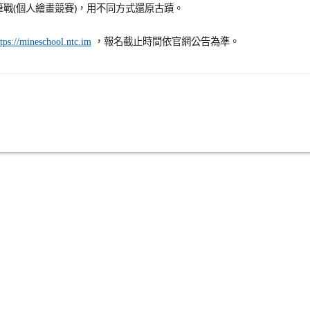
筆戰(個人繪畫競賽)，用不同方式還原古蹟。
，報名截止時間依官網公告為準。
ttps://mineschool.ntc.im