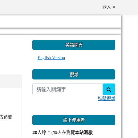
登入
:::
英語網頁
English Version
搜尋
search
進階搜尋
台古蹟並
線上使用者
20
人線上 (
15
人在瀏覽
本站消息
)