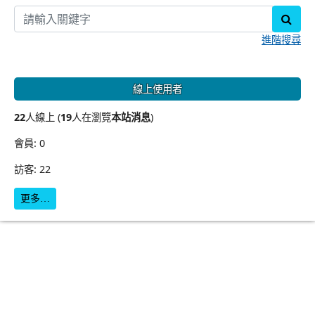
sear
進階搜尋
線上使用者
22
人線上 (
19
人在瀏覽
本站消息
)
會員: 0
訪客: 22
更多…