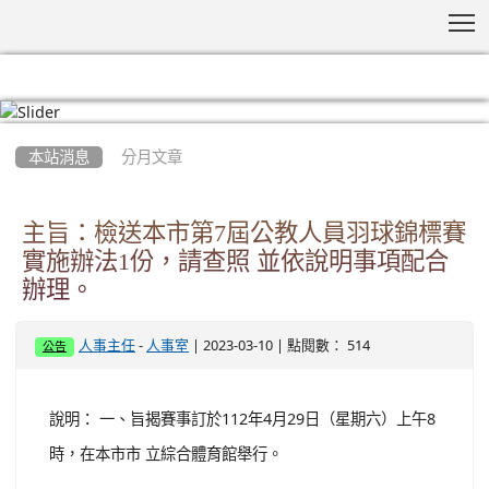
T
:::
本站消息
分月文章
主旨：檢送本市第7屆公教人員羽球錦標賽
實施辦法1份，請查照 並依說明事項配合
辦理。
-
| 2023-03-10 | 點閱數： 514
人事主任
人事室
公告
說明： 一、旨揭賽事訂於112年4月29日（星期六）上午8
時，在本市市 立綜合體育館舉行。