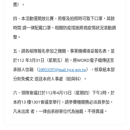
應）。
四、本活動僅開放比賽、用餐及拍照時可取下口罩，其餘
時間 請一律配戴口罩，相關防疫措施將視疫情狀況滾動調
整。
五、請各組隊報名參加之機關、事業機構填妥報名表，並
於112 年3月31日（星期五）前，將WORD電子檔傳送至
承辦人信箱 （
），核章紙本部
10053197@mail.tycg.gov.tw
分則免備文 逕送本府人事處（給與科）。
六、領隊會議訂於112年4月13日（星期四）下午2時，於
本府13 樓1301會議室舉行，請參賽機關務必派員參加。
凡未出席 者，一律由承辦單位代為抽籤，不得異議。