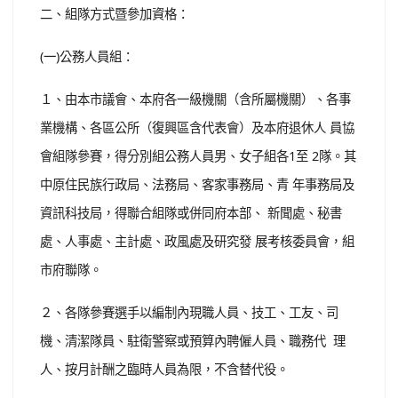
二、組隊方式暨參加資格：
(一)公務人員組：
１、由本市議會、本府各一級機關（含所屬機關）、各事
業機構、各區公所（復興區含代表會）及本府退休人 員協
會組隊參賽，得分別組公務人員男、女子組各1至 2隊。其
中原住民族行政局、法務局、客家事務局、青 年事務局及
資訊科技局，得聯合組隊或併同府本部、 新聞處、秘書
處、人事處、主計處、政風處及研究發 展考核委員會，組
市府聯隊。
２、各隊參賽選手以編制內現職人員、技工、工友、司
機、清潔隊員、駐衛警察或預算內聘僱人員、職務代 理
人、按月計酬之臨時人員為限，不含替代役。