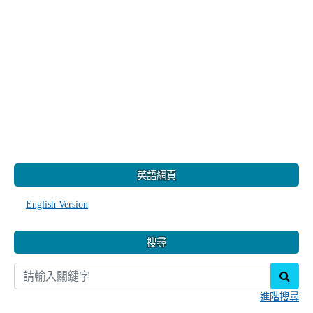
:::
英語網頁
English Version
搜尋
sear
進階搜尋