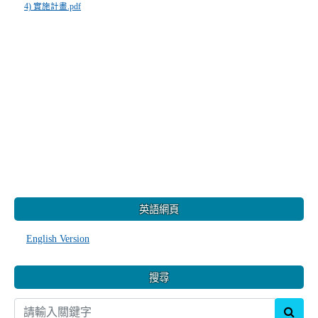
4) 實施計畫.pdf
:::
英語網頁
English Version
搜尋
sear