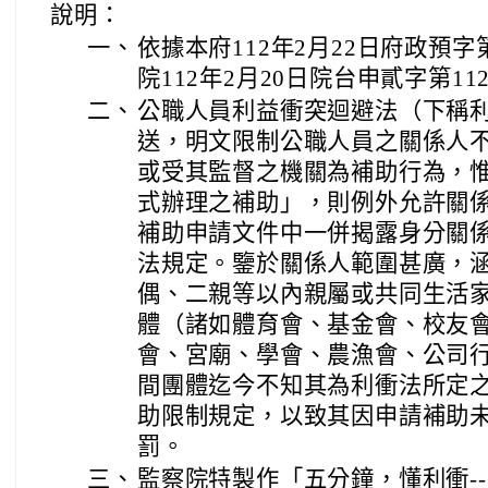
說明：
一、
依據本府112年2月22日府政預字第
院112年2月20日院台申貳字第112
二、
公職人員利益衝突迴避法（下稱
送，明文限制公職人員之關係人
或受其監督之機關為補助行為，
式辦理之補助」，則例外允許關
補助申請文件中一併揭露身分關
法規定。鑒於關係人範圍甚廣，
偶、二親等以內親屬或共同生活
體（諸如體育會、基金會、校友
會、宮廟、學會、農漁會、公司
間團體迄今不知其為利衝法所定
助限制規定，以致其因申請補助
罰。
三、
監察院特製作「五分鐘，懂利衝-