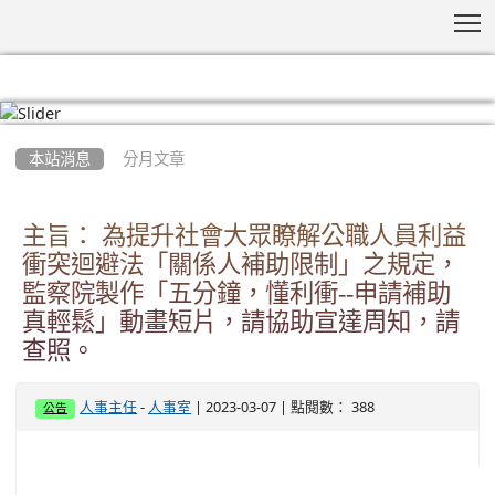
T
:::
本站消息
分月文章
主旨： 為提升社會大眾瞭解公職人員利益
衝突迴避法「關係人補助限制」之規定，
監察院製作「五分鐘，懂利衝--申請補助
真輕鬆」動畫短片，請協助宣達周知，請
查照。
-
| 2023-03-07 | 點閱數： 388
人事主任
人事室
公告