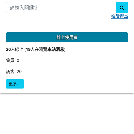
sear
進階搜尋
線上使用者
20
人線上 (
19
人在瀏覽
本站消息
)
會員: 0
訪客: 20
更多…