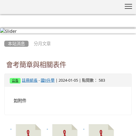
T
:::
本站消息
分月文章
會考簡章與相關表件
-
| 2024-01-05 | 點閱數： 583
註冊組長
國9升學
公告
如附件