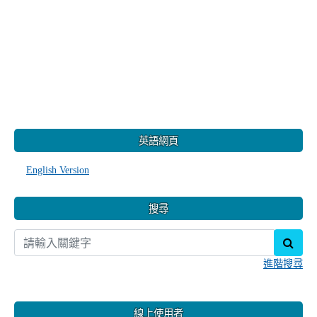
:::
英語網頁
English Version
搜尋
sear
進階搜尋
線上使用者