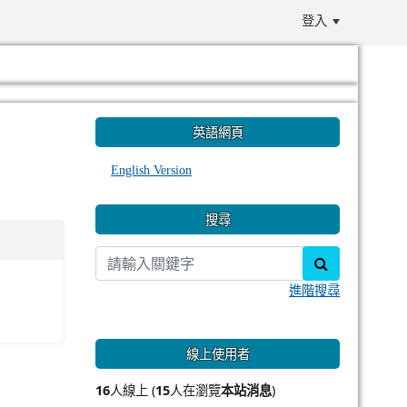
登入
:::
英語網頁
English Version
搜尋
search
進階搜尋
線上使用者
16
人線上 (
15
人在瀏覽
本站消息
)