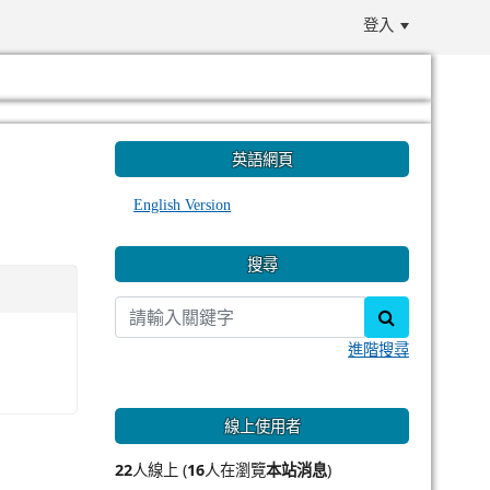
登入
:::
英語網頁
English Version
搜尋
search
進階搜尋
線上使用者
22
人線上 (
16
人在瀏覽
本站消息
)