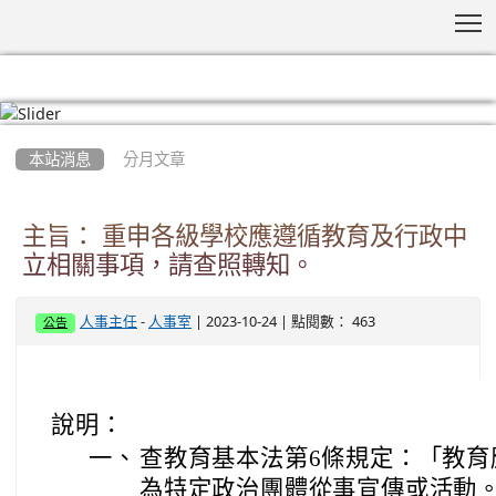
T
:::
本站消息
分月文章
主旨： 重申各級學校應遵循教育及行政中
立相關事項，請查照轉知。
-
| 2023-10-24 | 點閱數： 463
人事主任
人事室
公告
說明：
一、
查教育基本法第6條規定：「教育
為特定政治團體從事宣傳或活動