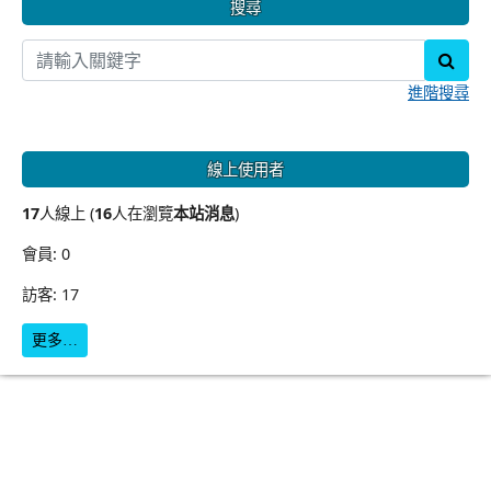
搜尋
sear
進階搜尋
線上使用者
17
人線上 (
16
人在瀏覽
本站消息
)
會員: 0
訪客: 17
更多…