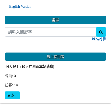
English Version
搜尋
sear
進階搜尋
線上使用者
14
人線上 (
10
人在瀏覽
本站消息
)
會員: 0
訪客: 14
更多…