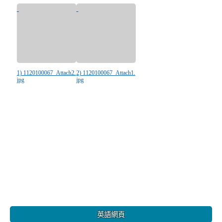
1) 1120100067_Attach2.
2) 1120100067_Attach1.
jpg
jpg
:::
英語網頁