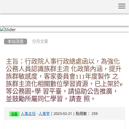
T
:::
本站消息
分月文章
主旨：行政院人事行政總處函以，為強化
公務人員認識族群主流 化政策內涵，提升
族群敏感度，客家委員會111年度製作 之
族群主流化相關數位學習資源，已上架於e
等公務園+學 習平臺，請協助公告推廣，
並鼓勵所屬同仁學習，請查 照。
-
| 2023-02-21 | 點閱數： 259
人事主任
人事室
公告