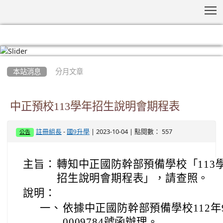
T
:::
本站消息
分月文章
中正預校113學年招生說明會期程表
-
| 2023-10-04 | 點閱數： 557
註冊組長
國9升學
公告
主旨：
轉知中正國防幹部預備學校「113
招生說明會期程表」，請查照。
說明：
一、
依據中正國防幹部預備學校112年9
0009784號函辦理。