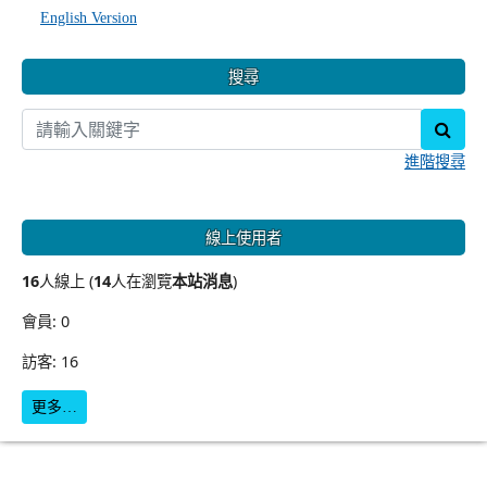
English Version
搜尋
sear
進階搜尋
線上使用者
16
人線上 (
14
人在瀏覽
本站消息
)
會員: 0
訪客: 16
更多…