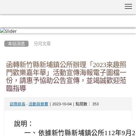
T
:::
本站消息
分月文章
函轉新竹縣新埔鎮公所辦理「2023來趣照
門歡樂嘉年華」活動宣傳海報電子圖檔一
份，請惠予協助公告宣傳，並竭誠歡迎蒞
臨指導
-
| 2023-10-04 | 點閱數： 353
訓育組長
活動與競賽
說明：
一、
依據新竹縣新埔鎮公所112年9月28