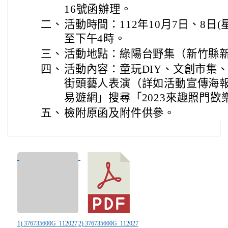
16號函辦理。
二、
活動時間：112年10月7日、8日(
至下午4時。
三、
活動地點：綠陽台野集（新竹縣
四、
活動內容：童玩DIY、文創市集
街頭藝人表演（詳如活動宣傳海
易遊網」搜尋「2023來趣照門歡
五、
檢附原函及附件供參。
1) 376735600G_112027
2) 376735600G_112027