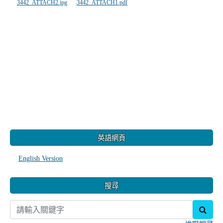
3442_ATTACH2.jpg
3442_ATTACH1.pdf
:::
英語網頁
English Version
搜尋
sear