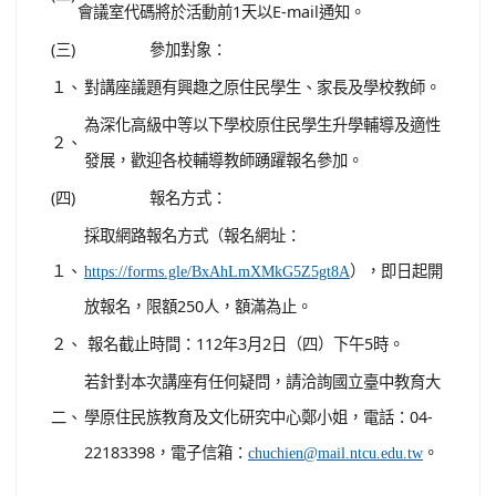
會議室代碼將於活動前1天以E-mail通知。
(三)
參加對象：
１、
對講座議題有興趣之原住民學生、家長及學校教師。
為深化高級中等以下學校原住民學生升學輔導及適性
２、
發展，歡迎各校輔導教師踴躍報名參加。
(四)
報名方式：
採取網路報名方式（報名網址：
１、
），即日起開
https://forms.gle/BxAhLmXMkG5Z5gt8A
放報名，限額250人，額滿為止。
２、
報名截止時間：112年3月2日（四）下午5時。
若針對本次講座有任何疑問，請洽詢國立臺中教育大
二、
學原住民族教育及文化研究中心鄭小姐，電話：04-
22183398，電子信箱：
。
chuchien@mail.ntcu.edu.tw