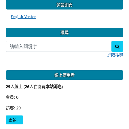
英語網頁
English Version
搜尋
sear
進階搜尋
線上使用者
29
人線上 (
26
人在瀏覽
本站消息
)
會員: 0
訪客: 29
更多…