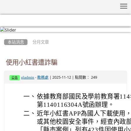
T
:::
本站消息
分月文章
使用小紅書遭詐騙
-
| 2025-11-12 | 點閱數： 249
gladmin
教務處
公告
一、
依據教育部國民及學前教育署114
第1140116304A號函辦理。
二、
近年小紅書APP為國人下載使用
或其他校園安全事件，經查內政部
「縣市案例」列有423件因使用