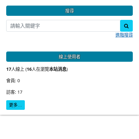
搜尋
sear
進階搜尋
線上使用者
17
人線上 (
16
人在瀏覽
本站消息
)
會員: 0
訪客: 17
更多…