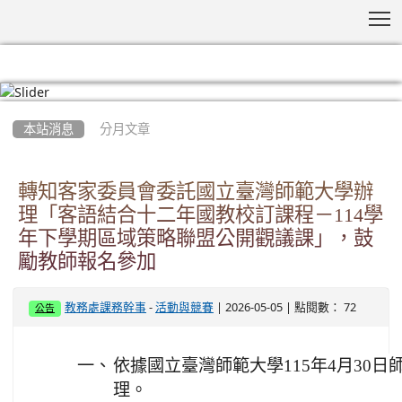
T
:::
本站消息
分月文章
轉知客家委員會委託國立臺灣師範大學辦
理「客語結合十二年國教校訂課程－114學
年下學期區域策略聯盟公開觀議課」，鼓
勵教師報名參加
-
| 2026-05-05 | 點閱數： 72
教務處課務幹事
活動與競賽
公告
一、
依據國立臺灣師範大學115年4月30日師大
理。