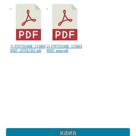
1) 376735100E_115003
2) 376735100E_115003
9505_ATTACH1.pdf
9505_print.pdf
:::
英語網頁