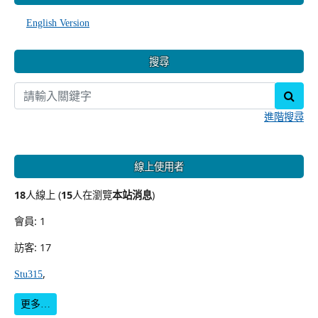
English Version
搜尋
sear
進階搜尋
線上使用者
18
人線上 (
15
人在瀏覽
本站消息
)
會員: 1
訪客: 17
,
Stu315
更多…