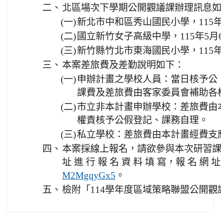
二、
北區場次下學期公開觀議課辦理訊息
(一)
新北市中和區秀山國民小學，115年
(二)
國立新竹女子高級中學，115年5月
(三)
新竹縣竹北市東海國民小學，115年
三、
本案差旅費及差勤說明如下：
(一)
申辦計畫之學校人員：當日核予公
課費及差旅費由客家委員會補助各
(二)
市立非本計畫申辦學校：差旅費由
權責核予公假登記、課務自理。
(三)
私立學校：差旅費由本計畫經費支
四、
本案採線上報名，請欲參與本次研習課程
址 進 行 報 名 資 料 填 寫，報 名 網 
。
M2MgqyGx5
五、
檢附「114學年度區域策略聯盟公開觀