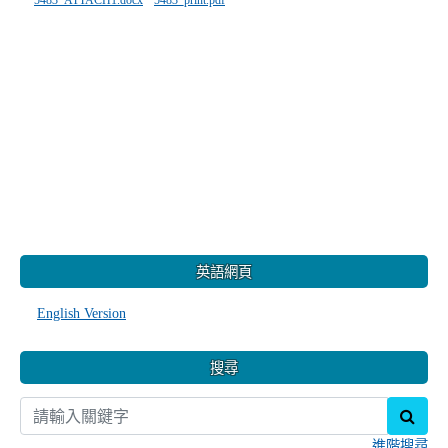
5483_ATTACH1.docx
5483_print.pdf
:::
英語網頁
English Version
搜尋
sear
進階搜尋